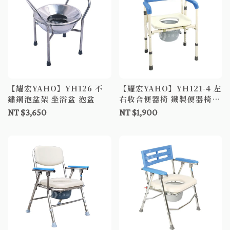
【耀宏YAHO】YH126 不
【耀宏YAHO】YH121-4 左
鏽鋼泡盆架 坐浴盆 泡盆
右收合便器椅 鐵製便器椅
便器椅 便盆椅 便椅
NT $3,650
NT $1,900