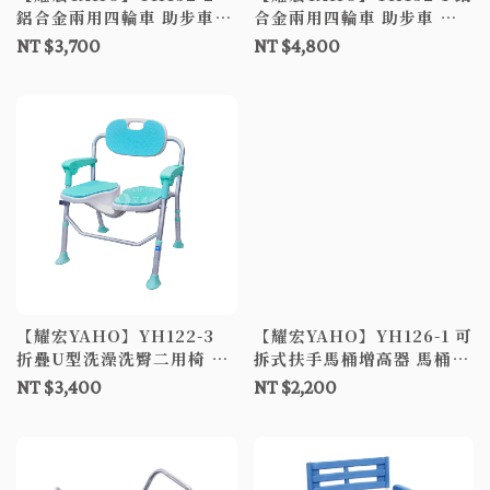
鋁合金兩用四輪車 助步車
合金兩用四輪車 助步車 助
助行車
行車
NT $3,700
NT $4,800
【耀宏YAHO】YH122-3
【耀宏YAHO】YH126-1 可
折疊U型洗澡洗臀二用椅 洗
拆式扶手馬桶增高器 馬桶增
澡椅 沐浴椅 洗臀椅
高座
NT $3,400
NT $2,200