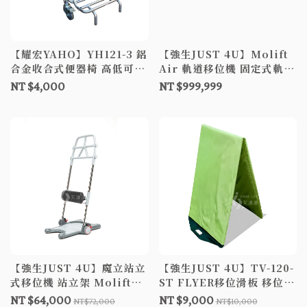
【耀宏YAHO】YH121-3 鋁
【強生JUST 4U】Molift
合金收合式便器椅 高低可調
Air 軌道移位機 固定式軌道
便椅 便盆椅
移位 行走輔助系統 懸吊式
NT $4,000
NT $999,999
軌道移位機 客制廠勘後報價
【強生JUST 4U】魔立站立
【強生JUST 4U】TV-120-
式移位機 站立架 Molift
ST FLYER移位滑板 移位滑
Raiser Pro
墊B款補助
NT $64,000
NT $9,000
NT$72,000
NT$10,000