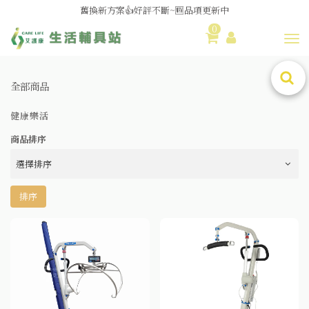
媽媽社團推薦❗歐姆龍NE-U100噴霧器❗躺著噴也👌
舊換新方案👍好評不斷~🆕品項更新中
0
Toggl
😆備餐原來可以這麼輕鬆🎌KEWPIE介護食🍱營養均衡
全部商品
健康樂活
商品排序
排序