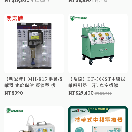
NT $19,800
NT $6,890
NT$20,000
NT$7,500
X2
【明宏牌】MH-815 手動拔
【益達】DF-506ST中醫拔
罐器 家庭保健 經濟型 拔罐
罐吸引器 三孔 真空拔罐器
器
拔罐杯 拔罐槍 拔罐组 拔火
NT $390
NT $29,400
NT$32,700
罐