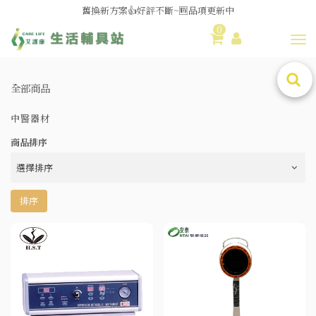
舊換新方案👍好評不斷~🆕品項更新中
0
😆備餐原來可以這麼輕鬆🎌KEWPIE介護食🍱營養均衡
Toggl
全部商品
中醫器材
商品排序
排序