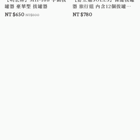
罐器 豪華型 拔罐器
器 旅行組 內含12個拔罐杯
手動拔罐器 攜帶式拔罐器
NT $650
NT $780
NT$800