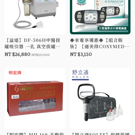
【益達】DF-506H中醫拔
◆來電享優惠◆【組合販
罐吸引器 一孔 真空拔罐器
售】【適美得COSYMED】
拔罐杯 拔罐槍 拔罐组 拔火
AK-330 攜帶式中頻電療器
NT $26,880
NT $3,150
NT$29,900
罐
2孔 AK330攜帶式電療器
攜帶式電療機 中頻電療機
【明宏牌】MH-168 手動拔
【舒立適SOLES】保健拔罐