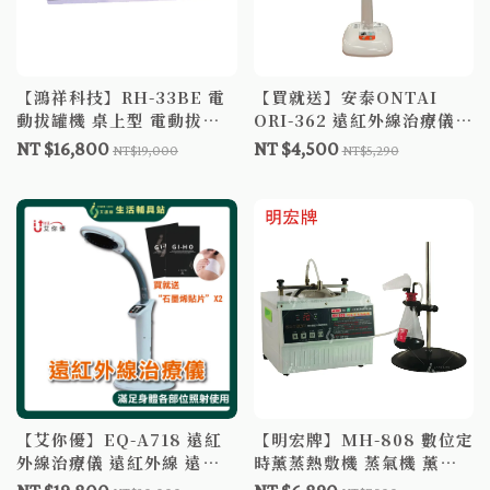
【鴻祥科技】RH-33BE 電
【買就送】安泰ONTAI
動拔罐機 桌上型 電動拔罐
ORI-362 遠紅外線治療儀
器
遠紅外線 遠紅外線治療機
NT $16,800
NT $4,500
NT$19,000
NT$5,290
ORI362
【艾你優】EQ-A718 遠紅
【明宏牌】MH-808 數位定
外線治療儀 遠紅外線 遠紅
時薰蒸熱敷機 蒸氣機 薰蒸
外線燈 買就送石墨烯貼片
機 蒸薰熱敷機 MH808