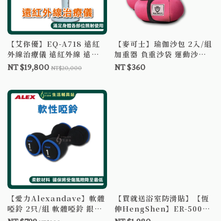
【艾你優】EQ-A718 遠紅
【麥可士】瑜伽沙包 2入/組
外線治療儀 遠紅外線 遠紅
加重器 負重沙袋 運動沙包
外線燈 買就送石墨烯貼片
銀髮健身 加重沙包 負重沙
NT $19,800
NT $360
NT$20,000
X2
包 負重手環
【愛力Alexandave】軟體
【買就送浴室防滑貼】【恆
啞鈴 2只/組 軟體啞鈴 銀髮
伸HengShen】ER-5005
健身 沙包啞鈴 小啞鈴 減脂
洗澡椅 鋁合金加寬型 有扶