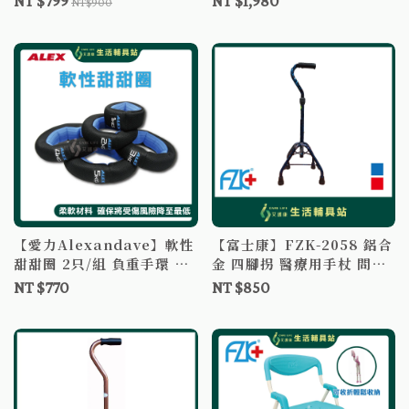
NT $799
NT $1,980
NT$900
小啞鈴 銀髮啞鈴 兒童啞鈴
手洗澡椅
【愛力Alexandave】軟性
【富士康】FZK-2058 鋁合
甜甜圈 2只/組 負重手環 銀
金 四腳拐 醫療用手杖 問號
髮健身 甜甜圈沙包 負重訓
形狀手把 拐杖補助 單支拐
NT $770
NT $850
練 手腕負重 健身 瑜珈 手腕
杖-鋁製/單支拐杖-量產型
沙包