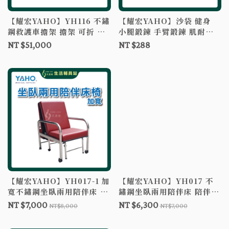
【耀宏YAHO】YH116 不鏽
【耀宏YAHO】沙袋 健身
鋼救護車擔架 擔架 可折 救
小腿鍛鍊 手臂鍛鍊 肌耐力
護車 醫院 診所 安養院 急救
鍛練跳躍力負重沙袋 重訓
NT $51,000
NT $288
重量訓練綁腿 肌耐力鍛鍊沙
包
【耀宏YAHO】YH017-1 加
【耀宏YAHO】YH017 不
寬不鏽鋼坐臥兩用陪伴床 陪
鏽鋼坐臥兩用陪伴床 陪伴椅
伴椅 看護床 折疊床 折疊椅
看護床 折疊床 折疊椅
NT $7,000
NT $6,300
NT$8,000
NT$7,000