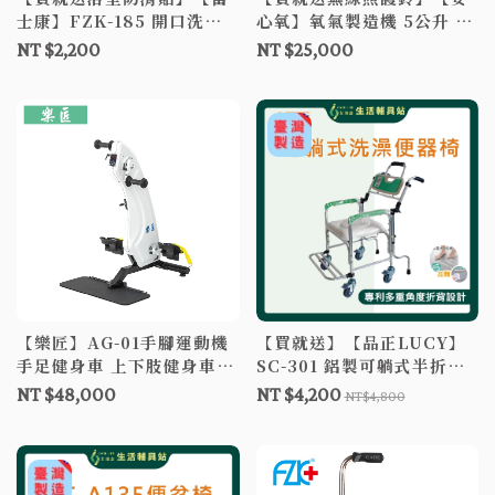
士康】FZK-185 開口洗澡
心氧】氧氣製造機 5公升 組
椅 可收合 有扶手 可收合洗
合販售 麗臺 8D01B 指尖式
NT $2,200
NT $25,000
澡椅 U形坐墊
脈搏血氧儀 氧氣機租借
【樂匠】AG-01手腳運動機
【買就送】【品正LUCY】
手足健身車 上下肢健身車
SC-301 鋁製可躺式半折合
復健車 手足車 腳踏車 室內
洗澡椅便椅 折合洗澡便器椅
NT $48,000
NT $4,200
NT$4,800
腳踏車 手足腳踏車 手腳訓
半收合洗頭椅 洗便椅 便盆
練器
椅 防頃倒可收合支撐架 顏
色隨機出貨