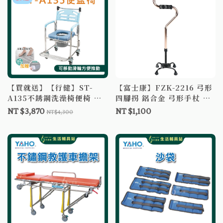
【買就送】【行健】ST-
【富士康】FZK-2216 弓形
A135不銹鋼洗澡椅便椅 台
四腳拐 鋁合金 弓形手杖 四
製 4吋輪 帶輪便盆椅 便器椅
點手杖 四腳拐杖 助行拐杖
NT $3,870
NT $1,100
NT$4,300
沐浴椅
助行器 拐杖補助 單支拐杖-
鋁製/單支拐杖-量產型