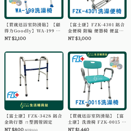
【買就送浴室防滑貼】【顧
【富士康】FZK-4301 鋁合
得力Goodly】WA-199 鋁
金便椅 附輪 便器椅 便盆椅
合金洗澡椅 台灣製造
有輪馬桶椅 FZK4301 馬桶
NT $2,100
NT $3,000
增高器
【富士康】FZK-3428 鋁合
【買就送浴室防滑貼】【富
金助行器 ㄇ型圓管固定
士康】洗澡椅 FZK-0015 有
扶手 扶手可拆 鋁合金洗澡
NT $800
NT $1,440
NT$900