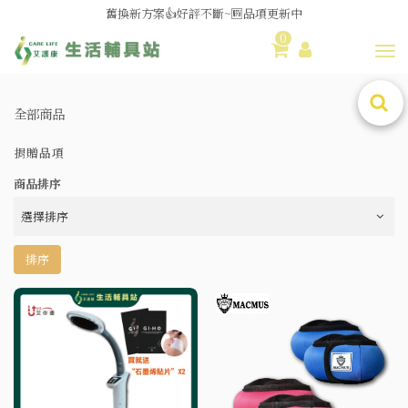
媽媽社團推薦❗歐姆龍NE-U100噴霧器❗躺著噴也👌
舊換新方案👍好評不斷~🆕品項更新中
0
Toggl
😆備餐原來可以這麼輕鬆🎌KEWPIE介護食🍱營養均衡
全部商品
捐贈品項
商品排序
排序