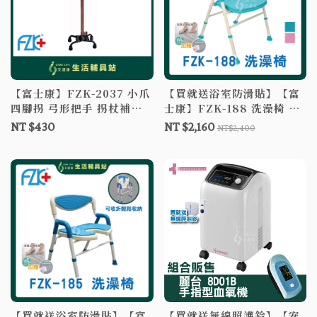
【富士康】FZK-2037 小爪
【買就送浴室防滑貼】【富
四腳拐 弓形把手 拐杖補助
士康】FZK-188 洗澡椅 可
單支拐杖-鋁製/單支拐杖-量
收合 可調高低 坐墊加厚 沐
NT $430
NT $2,160
NT$2,400
產型
浴椅
【買就送浴室防滑貼】【富
【買就送無線照護鈴】【安