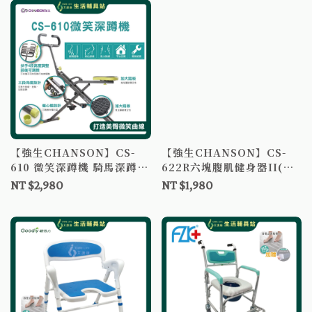
【強生CHANSON】CS-
【強生CHANSON】CS-
610 微笑深蹲機 騎馬深蹲機
622R六塊腹肌健身器II(升
健身車 深蹲機 騎馬機 核心
級版) 仰臥起坐機 健腹機 收
NT $2,980
NT $1,980
訓練 翹臀機 健腹機 健腹器
腹機 腹肌塑型 健身器材
美腿機