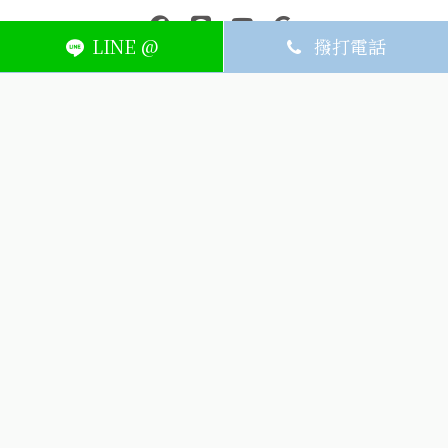
中壢醫療器材｜醫療器材補助｜出院醫療器材｜平鎮醫療器材｜艾
連結到facebook(另開視窗)
連結到Line(另開視窗)
連結到Youtube(另開視窗)
page.footer.link_to_
LINE @
撥打電話
ABOUT
MEMBER
SERVICE
關於艾護康
訂單查詢
聯絡我們
會員中心
隱私權條款
購物條款
如何刪除網站內
Facebook資料
聯新院外店
(324) 桃園市平鎮區廣泰路128號
03-491-1725
週一~週六8:30-21:00，週日公休
(324) 桃園市平鎮區廣泰路128號
icarelife.service@gmail.com