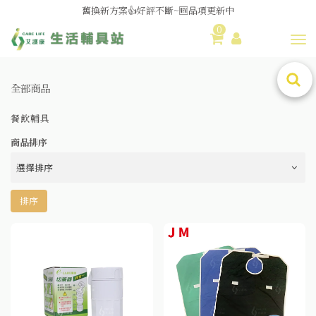
舊換新方案👍好評不斷~🆕品項更新中
0
😆備餐原來可以這麼輕鬆🎌KEWPIE介護食🍱營養均衡
Toggl
全部商品
餐飲輔具
商品排序
排序