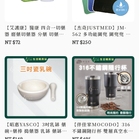
【艾護康】醫康 四合一切藥
【杰奇JUSTMED】JM-
器 磨藥切藥器 分藥 切藥器
562 多功能圍兜 圍兜兜 成
藥片分割 便攜式 磨葯 藥盒
人圍兜 長輩圍兜 餵食圍兜
NT $72
NT $250
成人圍巾 老人圍兜
【昭惠YASCO】3吋乳缽 藥
【伴佳家MOCODO】316
碗+藥棒 搗藥器 乳缽 藥缽
不鏽鋼隨行杯 雙層真空水杯
研缽 磨藥 磨粉
保溫保冰瓶 咖啡杯 露營杯