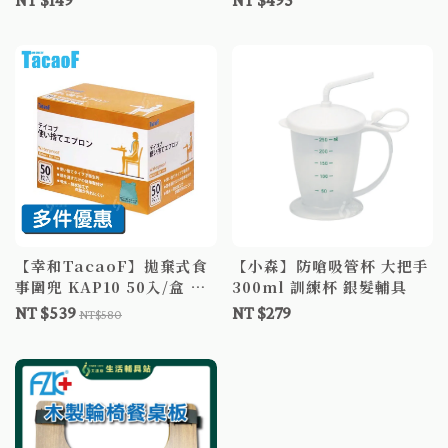
NT $149
NT $495
不鏽鋼杯 隨行杯
【幸和TacaoF】拋棄式食
【小森】防嗆吸管杯 大把手
事圍兜 KAP10 50入/盒 拋
300ml 訓練杯 銀髮輔具
棄式圍兜 成人圍兜
NT $539
NT $279
NT$580