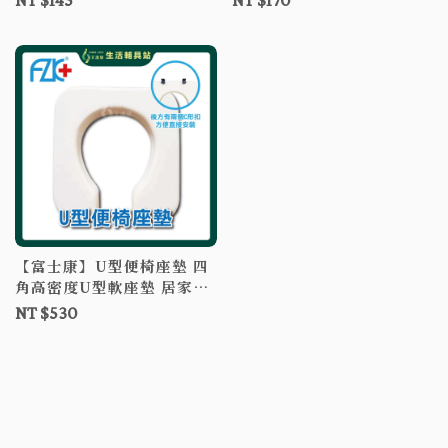
NT $145
NT $170
【富士康】U型便椅座墊 四
角高密度U型軟座墊 居家輔
具 用於任何現有便器椅上使
NT $530
用