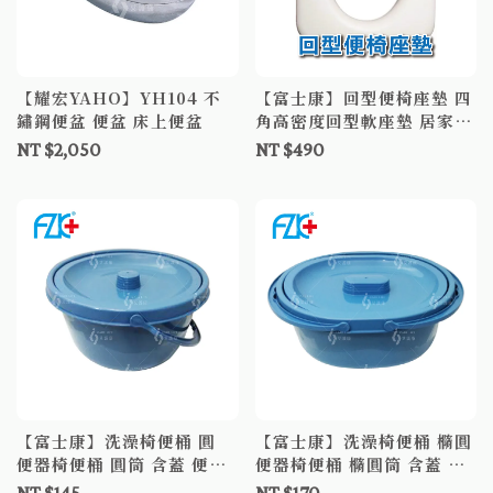
【耀宏YAHO】YH104 不
【富士康】回型便椅座墊 四
鏽鋼便盆 便盆 床上便盆
角高密度回型軟座墊 居家輔
具 用於任何現有便器椅上使
NT $2,050
NT $490
用
【富士康】洗澡椅便桶 圓
【富士康】洗澡椅便桶 橢圓
便器椅便桶 圓筒 含蓋 便盆
便器椅便桶 橢圓筒 含蓋 便
塑膠便桶
盆 塑膠便桶