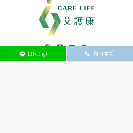
中壢醫療器材｜醫療器材補助｜出院醫療器材｜平鎮醫療器材｜艾
連結到facebook(另開視窗)
連結到Line(另開視窗)
連結到Youtube(另開視窗)
page.footer.link_to_
LINE @
撥打電話
ABOUT
MEMBER
SERVICE
關於艾護康
訂單查詢
聯絡我們
會員中心
隱私權條款
購物條款
如何刪除網站內
Facebook資料
聯新院外店
(324) 桃園市平鎮區廣泰路128號