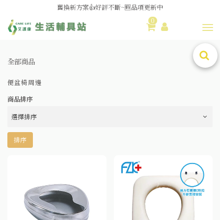
舊換新方案👍好評不斷~🆕品項更新中
0
😆備餐原來可以這麼輕鬆🎌KEWPIE介護食🍱營養均衡
Toggl
全部商品
便盆椅周邊
商品排序
排序