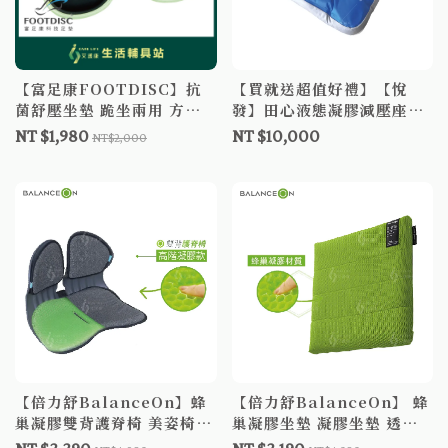
【富足康FOOTDISC】抗
【買就送超值好禮】【悅
菌舒壓坐墊 跪坐兩用 方便
發】田心液態凝膠減壓座墊
攜帶 機車可用 骶骨舒壓
凝膠坐墊 GEL-SEAT-027
NT $1,980
NT $10,000
NT$2,000
輪椅坐墊C款補助
【倍力舒BalanceOn】蜂
【倍力舒BalanceOn】 蜂
巢凝膠雙背護脊椅 美姿椅
巢凝膠坐墊 凝膠坐墊 透氣
調整椅 公司貨 韓國原裝進
坐墊 涼感坐墊 蜂巢坐墊