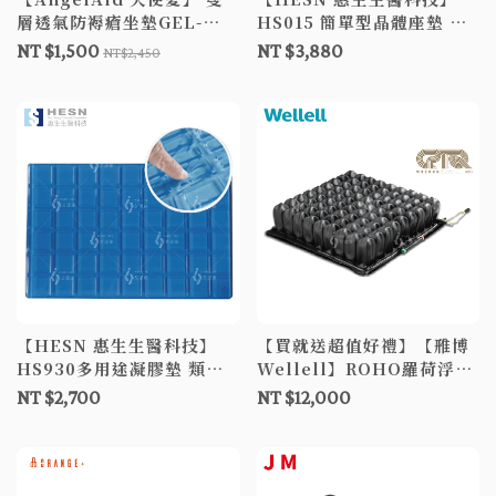
層透氣防褥瘡坐墊GEL-
HS015 簡單型晶體座墊 減
SEAT-002 減壓坐墊 座墊
壓座墊
NT $1,500
NT $3,880
NT$2,450
椅墊
【HESN 惠生生醫科技】
【買就送超值好禮】【雃博
HS930多用途凝膠墊 類脂
Wellell】ROHO羅荷浮動
肪墊 凝膠墊 減壓座墊
坐墊 羅荷浮動坐墊 輪椅座
NT $2,700
NT $12,000
墊 氣墊坐墊 輪椅坐墊補助B
款