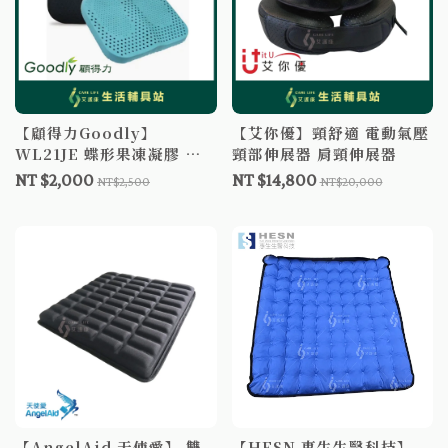
【顧得力Goodly】
【艾你優】頸舒適 電動氣壓
WL21JE 蝶形果凍凝膠 減
頸部伸展器 肩頸伸展器
壓坐墊
NT $2,000
NT $14,800
NT$2,500
NT$20,000
【AngelAid 天使愛】 雙
【HESN 惠生生醫科技】