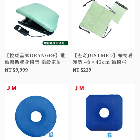
【悅康品家ORANGE+】電
【杰奇JUSTMED】輪椅看
動輔助起身椅墊 樂齡家居
護墊 48×43cm 輪椅座墊
電動起身墊 起身墊
防水座墊 可水洗 三層防水
NT $9,999
NT $239
中單 尿失禁照護 吸水棉 棉
布 防水布