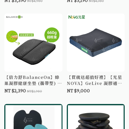
NT $3,390
NT $3,190
NT$4,980
NT$4,380
口
【倍力舒BalanceOn】蜂
【買就送超值好禮】【光星
巢凝膠健康坐墊 (攜帶型) 凝
NOVA】GeLive 凝膠適型
膠坐墊 透氣坐墊 涼感坐墊
座墊 16" 凝膠坐墊 輪椅座墊
NT $2,390
NT $9,000
NT$2,980
蜂巢坐墊
C款補助