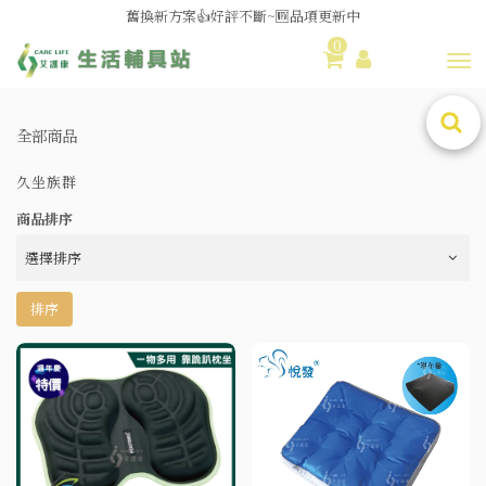
舊換新方案👍好評不斷~🆕品項更新中
0
😆備餐原來可以這麼輕鬆🎌KEWPIE介護食🍱營養均衡
Toggl
全部商品
久坐族群
商品排序
排序