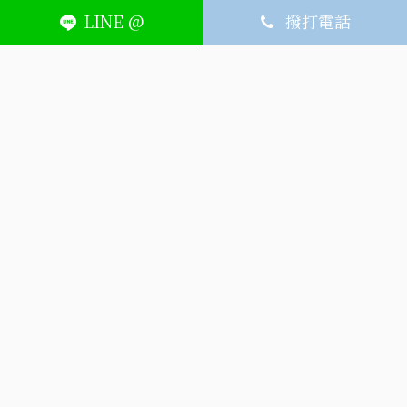
LINE @
撥打電話
ABOUT
MEMBER
SERVICE
關於艾護康
訂單查詢
聯絡我們
會員中心
隱私權條款
購物條款
如何刪除網站內
Facebook資料
聯新院外店
(324) 桃園市平鎮區廣泰路128號
03-491-1725
週一~週六8:30-21:00，週日公休
(324) 桃園市平鎮區廣泰路128號
icarelife.service@gmail.com
生詮股份有限公司