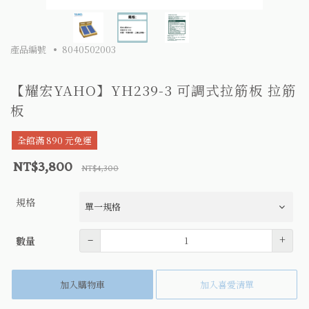
產品編號
8040502003
【耀宏YAHO】YH239-3 可調式拉筋板 拉筋
板
全館滿 890 元免運
NT$3,800
NT$4,300
規格
數量
–
+
數量
加入購物車
加入喜愛清單