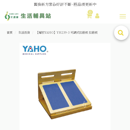
舊換新方案👍好評不斷~🆕品項更新中
0
Toggl
😆備餐原來可以這麼輕鬆🎌KEWPIE介護食🍱營養均衡
首頁
生活百貨
【耀宏YAHO】YH239-3 可調式拉筋板 拉筋板