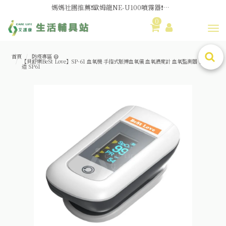
媽媽社團推薦❗歐姆龍NE-U100噴霧器❗躺著噴也👌
0
舊換新方案👍好評不斷~🆕品項更新中
Toggl
😆備餐原來可以這麼輕鬆🎌KEWPIE介護食🍱營養均衡
首頁
防疫專區 😷
【貝舒樂BeSt Love】SP-61 血氧機 手指式脈搏血氧儀 血氧濃度計 血氧監測器 台灣製
造 SP61