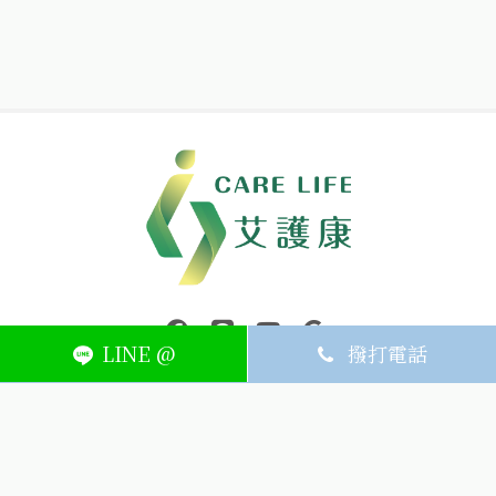
中壢醫療器材｜醫療器材補助｜出院醫療器材｜平鎮醫療器材｜艾
連結到facebook(另開視窗)
連結到Line(另開視窗)
連結到Youtube(另開視窗)
page.footer.link_to_
LINE @
撥打電話
ABOUT
MEMBER
SERVICE
關於艾護康
訂單查詢
聯絡我們
會員中心
隱私權條款
購物條款